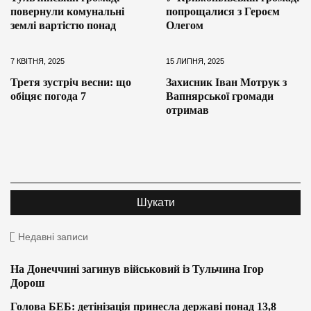
повернули комунальні
попрощалися з Героєм
землі вартістю понад
Олегом
7 КВІТНЯ, 2025
15 ЛИПНЯ, 2025
Третя зустріч весни: що
Захисник Іван Мотрук з
обіцяє погода 7
Вапнярської громади
отримав
Недавні записи
На Донеччині загинув військовий із Тульчина Ігор
Дорош
Голова БЕБ: детінізація принесла державі понад 13,8