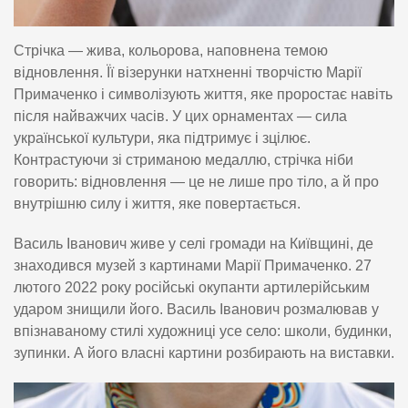
Стрічка — жива, кольорова, наповнена темою
відновлення. Її візерунки натхненні творчістю Марії
Примаченко і символізують життя, яке проростає навіть
після найважчих часів. У цих орнаментах — сила
української культури, яка підтримує і зцілює.
Контрастуючи зі стриманою медаллю, стрічка ніби
говорить: відновлення — це не лише про тіло, а й про
внутрішню силу і життя, яке повертається.
Василь Іванович живе у селі громади на Київщині, де
знаходився музей з картинами Марії Примаченко. 27
лютого 2022 року російські окупанти артилерійським
ударом знищили його. Василь Іванович розмалював у
впізнаваному стилі художниці усе село: школи, будинки,
зупинки. А його власні картини розбирають на виставки.