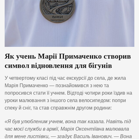
Як учень Марії Примаченко створив
символ відновлення для бігунів
У четвертому класі під час екскурсії до села, де жила
Марія Примаченко — познайомився з нею та
попросився стати її учнем. Відтоді чотири роки їздив на
уроки малювання з іншого села велосипедом: попри
спеку й сніг, та став справжнім другом родини:
«Я був улюбленим учнем, вона так казала. Навіть під
час моєї служби в армії, Марія Оксентіївна малювала
для мене листівки, — згадує Василь Іванович. — Вона