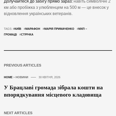
Долучайтеся до забігу прямо зараз:
навіть символічні 2
км або пробіжка з улюбленцем на 500 м — це внесок у
відновлення українських ветеранів.
TAGS: #
КИЇВ
#
МАРАФОН
#
МАРІЯ ПРИМАЧЕНКО
#
МХП –
ГРОМАДІ
#
СТРІЧКА
PREVIOUS ARTICLES
HOME
>
НОВИНИ
30 КВІТНЯ, 2026
У Брацлаві громада зібрала кошти на
впорядкування місцевого кладовища
NEXT ARTICLES