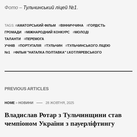
Фото –
Тульчинський ліцей №1
.
TAGS: #
АМАТОРСЬКИЙ ФІЛЬМ
#
ВІННИЧЧИНА
#
ГОРДІСТЬ
ГРОМАДИ
#
МІЖНАРОДНИЙ КОНКУРС
#
МОЛОДІ
ТАЛАНТИ
#
ПЕРЕМОГА
УЧНІВ
#
ПОРТУГАЛІЯ
#
ТУЛЬЧИН
#
ТУЛЬЧИНСЬКОГО ЛІЦЕЮ
№1
#
ФІЛЬМ "НАТАЛКА ПОЛТАВКА" І.КОТЛЯРЕВСЬКОГО
PREVIOUS ARTICLES
HOME
>
НОВИНИ
28 ЖОВТНЯ, 2025
Владислав Ротар з Тульчинщини став
чемпіоном України з пауерліфтингу