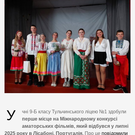
У
чні 9-Б класу Тульчинського ліцею №1 здобули
перше місце на Міжнародному конкурсі
аматорських фільмів, який відбувся у липні
2025 року в Лісабоні, Португалія.
Про це
повідомили