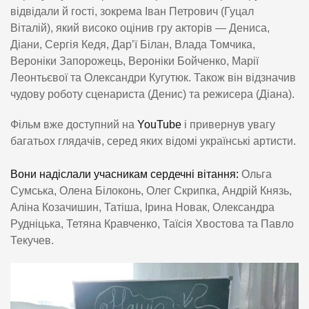
відвідали й гості, зокрема Іван Петрович (Гуцал
Віталій), який високо оцінив гру акторів — Дениса,
Діани, Сергія Кедя, Дар’ї Білан, Влада Томчика,
Вероніки Запорожець, Вероніки Бойченко, Марії
Леонтьєвої та Олександри Кугутюк. Також він відзначив
чудову роботу сценариста (Денис) та режисера (Діана).
Фільм вже доступний на
YouTube
і привернув увагу
багатьох глядачів, серед яких відомі українські артисти.
Вони надіслали учасникам сердечні вітання:
Ольга
Сумська, Олена Білоконь, Олег Скрипка, Андрій Князь,
Аліна Козачишин, Татіша, Ірина Новак, Олександра
Рудніцька, Тетяна Кравченко, Таїсія Хвостова та Павло
Текучев.