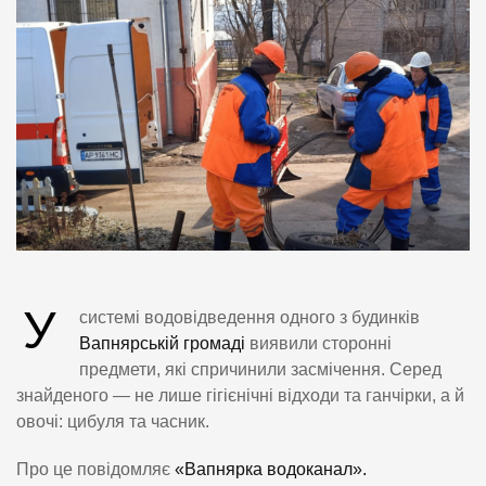
У
системі водовідведення одного з будинків
Вапнярській громаді
виявили сторонні
предмети, які спричинили засмічення. Серед
знайденого — не лише гігієнічні відходи та ганчірки, а й
овочі: цибуля та часник.
Про це повідомляє
«Вапнярка водоканал».