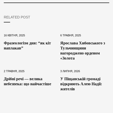
RELATED POST
16 КВІТНЯ, 2025
6 ТРАВНЯ, 2025
Фразеологізм дня: “як кіт
Ярослава Хибовського з
наплакав”
Тульчинщини
нагороджено орденом
«Золота
2 ТРАВНЯ, 2025
3 ЛИПНЯ, 2026
Дрібні речі — велика
У Піщанській громаді
небезпека: що найчастіше
відкриють Алею Надії:
жителів