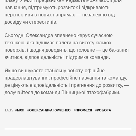
плану. У МХП працівникам надають можливості для
навчання, підтримують розвиток і відкривають
перспективи в нових напрямах — незалежно від
досвіду чи стереотипів.
Сьогодні Олександра впевнено керує сучасною
технікою, яка піднімає палети на висоту кількох
поверхів, і щодня доводить, що головне — це бажання
вчитися, відповідальність і підтримка команди.
Якщо ви шукаєте стабільну роботу, офіційне
працевлаштування, професійне навчання та команду,
де цінують відповідальність і прагнення до розвитку, —
долучайтеся до команди Вінницької птахофабрики.
TAGS: #
МХП
#
ОЛЕКСАНДРА ЮРЧЕНКО
#
ПРОФЕСІЇ
#
РОБОТА