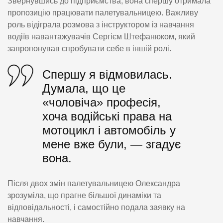
Звернувшись до підприємства, вона спершу отримала
пропозицію працювати палетувальницею. Важливу
роль відіграла розмова з інструктором із навчання
водіїв навантажувачів Сергієм Штефанюком, який
запропонував спробувати себе в іншій ролі.
Спершу я відмовилась.
Думала, що це
«чоловіча» професія,
хоча водійські права на
мотоцикл і автомобіль у
мене вже були, — згадує
вона.
Після двох змін палетувальницею Олександра
зрозуміла, що прагне більшої динаміки та
відповідальності, і самостійно подала заявку на
навчання.