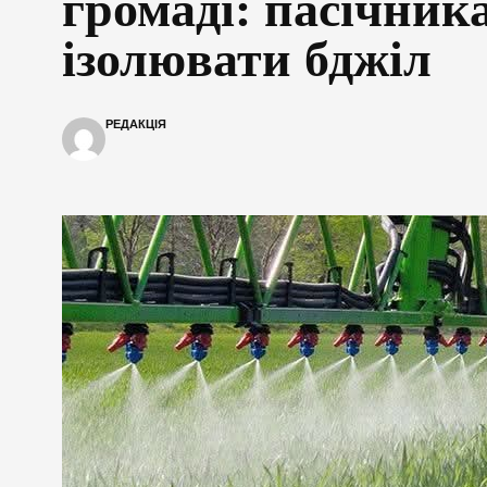
громаді: пасічник
ізолювати бджіл
РЕДАКЦІЯ