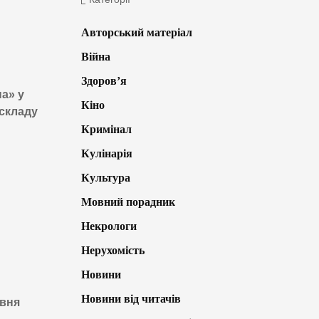
Авторський матеріал
Війна
Здоров’я
а» у
Кіно
 складу
Кримінал
Кулінарія
Культура
Мовний порадник
Некрологи
Нерухомість
Новини
Новини від читачів
рвня