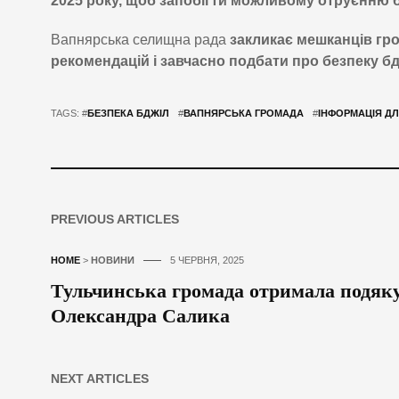
2025 року, щоб запобігти можливому отруєнню б
Вапнярська селищна рада
закликає мешканців гр
рекомендацій і завчасно подбати про безпеку б
TAGS: #
БЕЗПЕКА БДЖІЛ
#
ВАПНЯРСЬКА ГРОМАДА
#
ІНФОРМАЦІЯ Д
PREVIOUS ARTICLES
HOME
>
НОВИНИ
5 ЧЕРВНЯ, 2025
Тульчинська громада отримала подяку
Олександра Салика
NEXT ARTICLES