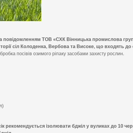
а повідомленням ТОВ «СХК Вінницька промислова груп
иторії сіл Колоденка, Вербова та Високе, що входять до
бробка посівів озимого ріпаку засобами захисту рослин.
л)
ік рекомендується ізолювати бджіл у вуликах до 10 че