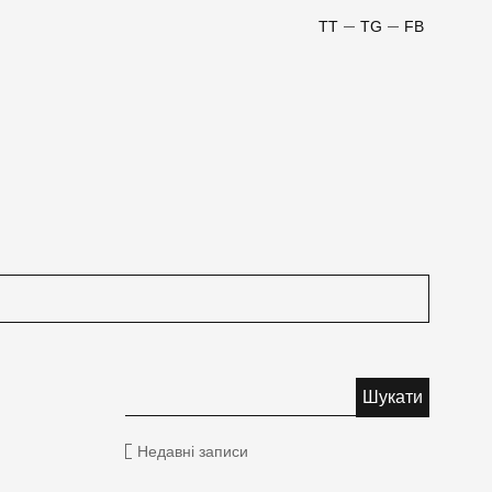
TT
TG
FB
Недавні записи