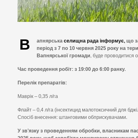
В
апнярська
селищна рада інформує,
що з
період з 7 по 10 червня 2025 року на тер
Вапнярської громади
, буде проводитися о
Час проведення робіт: з 19:00 до 6:00 ранку.
Перелік препаратів:
Маврік – 0,35 л/га
Флайт – 0,4 л/га (інсектицид малотоксичний для бджі
Спосіб внесення: штанговими обприскувачами.
У зв’язку з проведенням обробки, власникам пас