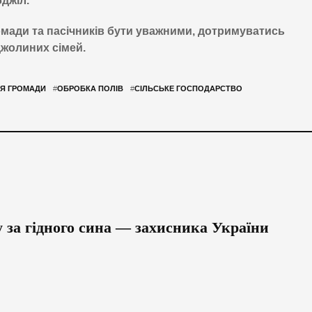
джіл.
омади та пасічників бути уважними, дотримуватись
джолиних сімей.
ЛЯ ГРОМАДИ
#
ОБРОБКА ПОЛІВ
#
СІЛЬСЬКЕ ГОСПОДАРСТВО
 за гідного сина — захисника України