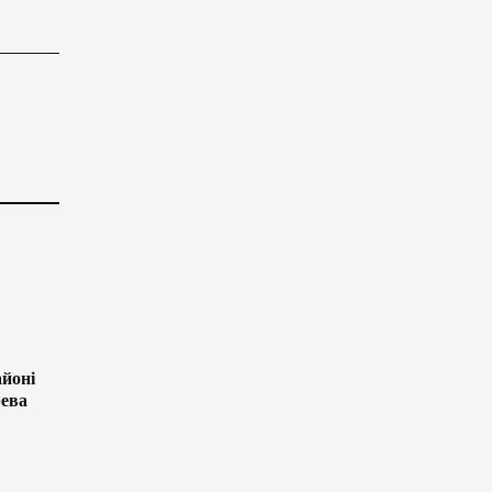
йоні
рева