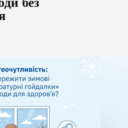
оди без
я