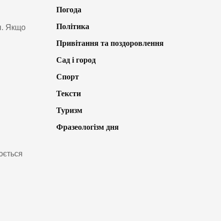
Погода
Політика
я. Якщо
Привітання та поздоровлення
Сад і город
Спорт
Тексти
Туризм
Фразеологізм дня
юється