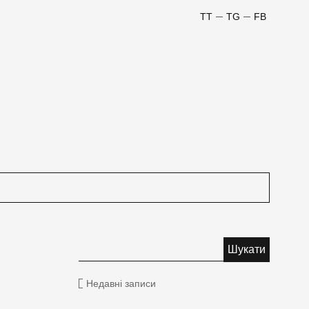
TT
TG
FB
Недавні записи