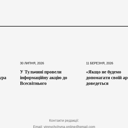
30 ЛИПНЯ, 2026
11 БЕРЕЗНЯ, 2026
У Тульчині провели
«Якщо не будемо
ура
інформаційну акцію до
допомагати своїй арм
Всесвітнього
доведеться
Контакти редакції:
Email: vinnychchyna.online@gmail.com