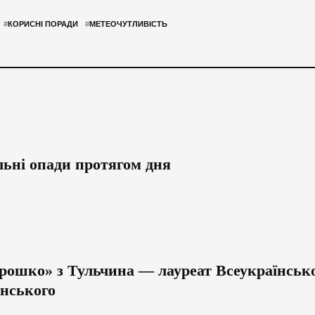
#
КОРИСНІ ПОРАДИ
#
МЕТЕОЧУТЛИВІСТЬ
льні опади протягом дня
рошко» з Тульчина — лауреат Всеукраїнсько
анського