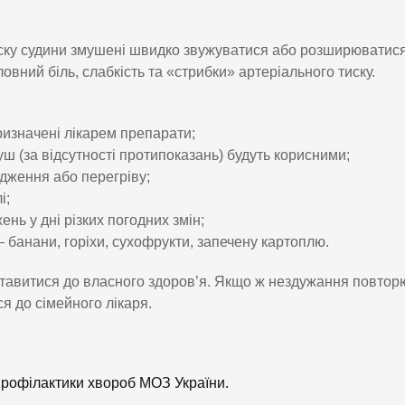
тиску судини змушені швидко звужуватися або розширюватис
овний біль, слабкість та «стрибки» артеріального тиску.
призначені лікарем препарати;
уш (за відсутності протипоказань) будуть корисними;
дження або перегріву;
і;
ень у дні різких погодних змін;
 — банани, горіхи, сухофрукти, запечену картоплю.
ставитися до власного здоров’я. Якщо ж нездужання повтор
ся до сімейного лікаря.
профілактики хвороб МОЗ України.