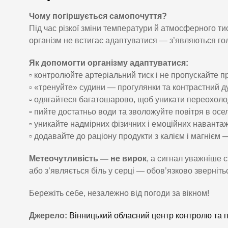
Чому погіршується самопочуття?
Під час різкої зміни температури й атмосферного 
організм не встигає адаптуватися — з’являються гол
Як допомогти організму адаптуватися:
▫️ контролюйте артеріальний тиск і не пропускайте 
▫️ «тренуйте» судини — прогулянки та контрастний д
▫️ одягайтеся багатошарово, щоб уникати переохоло
▫️ пийте достатньо води та зволожуйте повітря в осел
▫️ уникайте надмірних фізичних і емоційних навантаж
▫️ додавайте до раціону продукти з калієм і магнієм
Метеочутливість — не вирок
, а сигнал уважніше 
або з’являється біль у серці — обов’язково зверніть
Бережіть себе, незалежно від погоди за вікном!
Джерело:
Вінницький обласний центр контролю та 