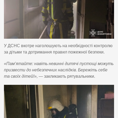
У ДСНС вкотре наголошують на необхідності контролю
за дітьми та дотримання правил пожежної безпеки.
«Пам’ятайте: навіть невинні дитячі пустощі можуть
призвести до небезпечних наслідків. Бережіть себе
та своїх дітей!»,
— закликають рятувальники.