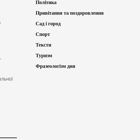
Політика
Привітання та поздоровлення
о
Сад і город
Спорт
Тексти
Туризм
.
Фразеологізм дня
ольчої