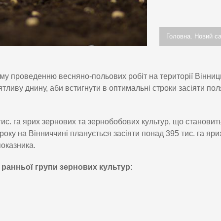
Головна. Новий са
му проведенню весняно-польових робіт на території Вінниц
ятливу днину, аби встигнути в оптимальні строки засіяти пол
ис. га ярих зернових та зернобобових культур, що становит
ку на Вінниччині планується засіяти понад 395 тис. га яри
показника.
 ранньої групи зернових культур: