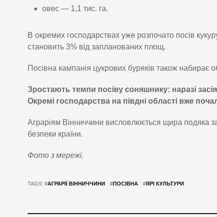
овес — 1,1 тис. га.
В окремих господарствах уже розпочато посів кукуру
становить 3% від запланованих площ.
Посівна кампанія цукрових буряків також набирає 
Зростають темпи посіву соняшнику: наразі засія
Окремі господарства на півдні області вже поча
Аграріям Вінниччини висловлюється щира подяка за
безпеки країни.
Фото з мережі.
TAGS: #
АГРАРІЇ ВІННИЧЧИНИ
#
ПОСІВНА
#
ЯРІ КУЛЬТУРИ