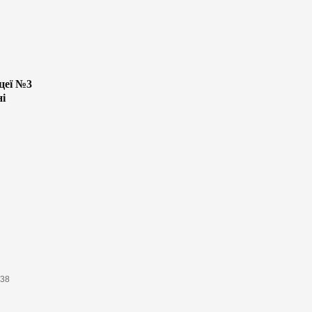
цеї №3
ні
638