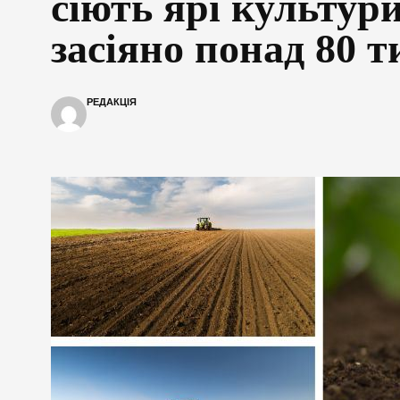
сіють ярі культур
засіяно понад 80 ти
РЕДАКЦІЯ