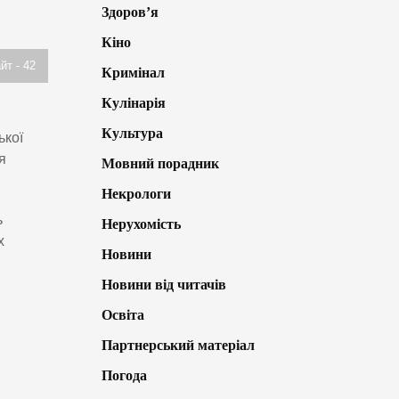
Здоров’я
Кіно
йт - 42
Кримінал
Кулінарія
Культура
ької
я
Мовний порадник
Некрологи
ь
Нерухомість
х
Новини
Новини від читачів
Освіта
Партнерський матеріал
Погода