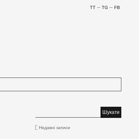
TT
TG
FB
Недавні записи