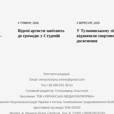
4 ТРАВНЯ, 2026
2 ВЕРЕСНЯ, 2025
Відомі артисти завітають
У Тульчинському лі
—
до громади: у Студеній
відзначили спортив
досягнення
Контакти редакції:
Email: vinnychchyna.online@gmail.com
Тел:+38 098 031 08 61
Головний редактор: Голошивець Анастасія
Засновник: ТОВ «УКРАЇНСЬКА МЕДІАПЛАТФОРМА»
шення Національної ради України з питань телебачення і радіомовлення №1
Ідентифікатор медіа: R40-06392
Україна, м. Вінниця бульв. Свободи , буд. 8, 21005 +380953626765