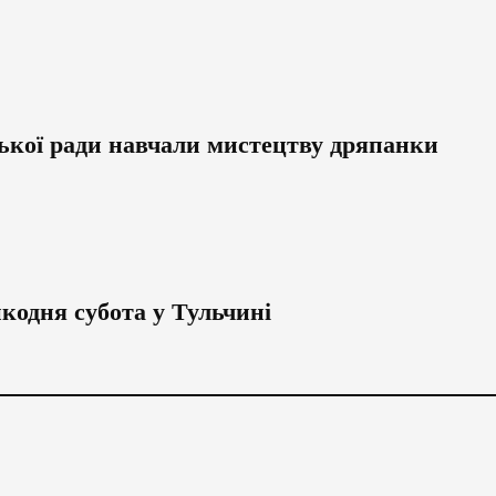
ької ради навчали мистецтву дряпанки
икодня субота у Тульчині