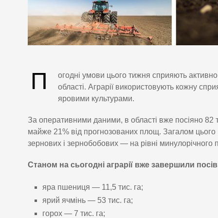
П
огодні умови цього тижня сприяють активно
області. Аграрії використовують кожну спри
яровими культурами.
За оперативними даними, в області вже посіяно 82 т
майже 21% від прогнозованих площ. Загалом цього ро
зернових і зернобобових — на рівні минулорічного 
Станом на сьогодні аграрії вже завершили посів
яра пшениця — 11,5 тис. га;
ярий ячмінь — 53 тис. га;
горох — 7 тис. га;