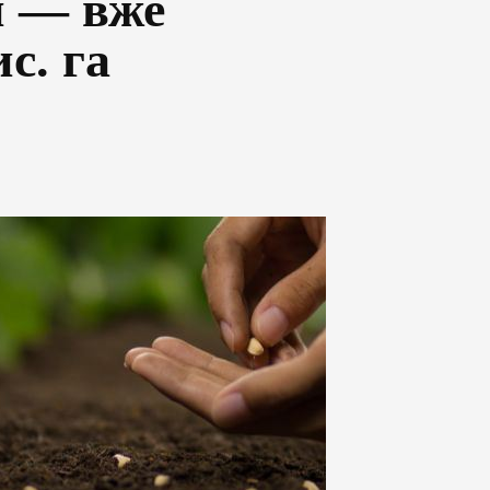
и — вже
с. га