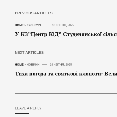
PREVIOUS ARTICLES
HOME
>
КУЛЬТУРА
18 КВІТНЯ, 2025
У КЗ”Центр КіД” Студенянської сільс
NEXT ARTICLES
HOME
>
НОВИНИ
19 КВІТНЯ, 2025
Тиха погода та святкові клопоти: Вел
LEAVE A REPLY