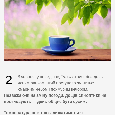
2
3 червня, у понеділок, Тульчин зустріне день
ясним ранком, який поступово зміниться
хмарним небом і похмурим вечором.
Незважаючи на зміну погоди, дощів синоптики не
прогнозують — день обіцяє бути сухим.
Температура повітря залишатиметься