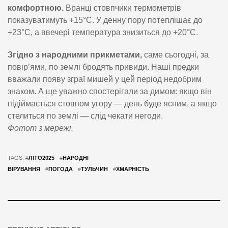
комфортною.
Вранці стовпчики термометрів
показуватимуть +15°C. У денну пору потеплішає до
+23°C, а ввечері температура знизиться до +20°C.
Згідно з народними прикметами,
саме сьогодні, за
повір’ями, по землі бродять привиди. Наші предки
вважали появу зграї мишей у цей період недобрим
знаком. А ще уважно спостерігали за димом: якщо він
підіймається стовпом угору — день буде ясним, а якщо
стелиться по землі — слід чекати негоди.
Фотот з мережі.
TAGS: #
ЛІТО2025
#
НАРОДНІ
ВІРУВАННЯ
#
ПОГОДА
#
ТУЛЬЧИН
#
ХМАРНІСТЬ