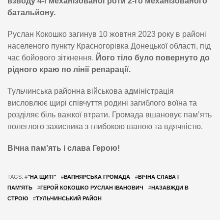
взводу 4-ї механізованої роти 2-го механізованого
батальйону.
Руслан Кокошко загинув 10 жовтня 2023 року в районі
населеного пункту Красногорівка Донецької області, під
час бойового зіткнення.
Його тіло було повернуто до
рідного краю по лінії репарації.
Тульчинська районна військова адміністрація
висловлює щирі співчуття родині загиблого воїна та
розділяє біль важкої втрати. Громада вшановує пам’ять
полеглого захисника з глибокою шаною та вдячністю.
Вічна пам’ять і слава Герою!
TAGS: #
"НА ЩИТІ"
#
ВАПНЯРСЬКА ГРОМАДА
#
ВІЧНА СЛАВА І
ПАМ'ЯТЬ
#
ГЕРОЙ КОКОШКО РУСЛАН ІВАНОВИЧ
#
НАЗАВЖДИ В
СТРОЮ
#
ТУЛЬЧИНСЬКИЙ РАЙОН