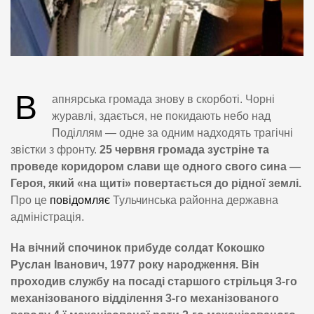
В
апнярська громада знову в скорботі. Чорні
журавлі, здається, не покидають небо над
Поділлям — одне за одним надходять трагічні
звістки з фронту.
25 червня громада зустріне та
проведе коридором слави ще одного свого сина —
Героя, який «на щиті» повертається до рідної землі.
Про це
повідомляє
Тульчинська районна державна
адміністрація.
На вічний спочинок прибуде солдат Кокошко
Руслан Іванович, 1977 року народження.
Він
проходив службу на посаді старшого стрільця 3-го
механізованого відділення 3-го механізованого