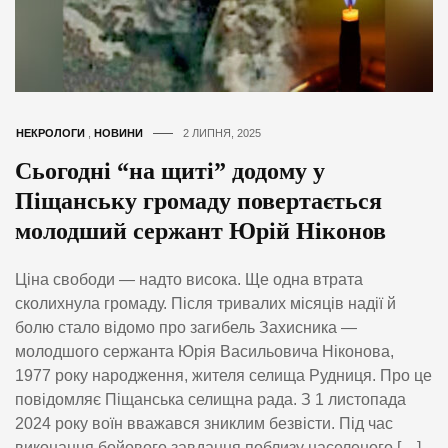
НЕКРОЛОГИ
,
НОВИНИ
2 ЛИПНЯ, 2025
Сьогодні “на щиті” додому у
Піщанську громаду повертається
молодший сержант Юрій Ніконов
Ціна свободи — надто висока. Ще одна втрата
сколихнула громаду. Після тривалих місяців надії й
болю стало відомо про загибель Захисника —
молодшого сержанта Юрія Васильовича Ніконова,
1977 року народження, жителя селища Рудниця. Про це
повідомляє Піщанська селищна рада. З 1 листопада
2024 року воїн вважався зниклим безвісти. Під час
виконання бойового завдання поблизу населеного […]