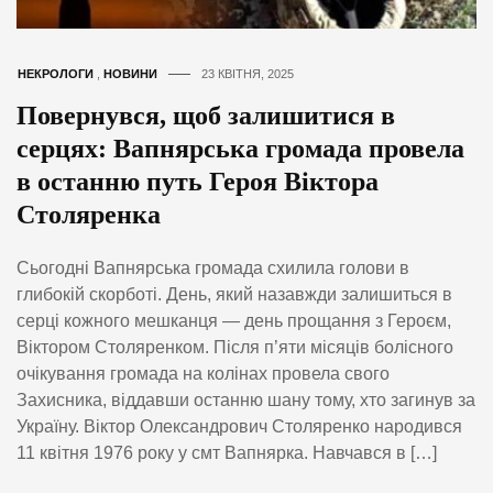
НЕКРОЛОГИ
,
НОВИНИ
23 КВІТНЯ, 2025
Повернувся, щоб залишитися в
серцях: Вапнярська громада провела
в останню путь Героя Віктора
Столяренка
Сьогодні Вапнярська громада схилила голови в
глибокій скорботі. День, який назавжди залишиться в
серці кожного мешканця — день прощання з Героєм,
Віктором Столяренком. Після п’яти місяців болісного
очікування громада на колінах провела свого
Захисника, віддавши останню шану тому, хто загинув за
Україну. Віктор Олександрович Столяренко народився
11 квітня 1976 року у смт Вапнярка. Навчався в […]