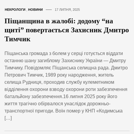
НЕКРОЛОГИ
,
НОВИНИ
17 ЛИПНЯ, 2025
Піщанщина в жалобі: додому “на
щиті” повертається Захисник Дмитро
Тимчик
Піщанська громада з болем у серці готується віддати
останню шану загиблому Захиснику України — Дмитру
Тимчику. Повідомляє Піщанська селищна рада. Дмитро
Петрович Тимчик, 1989 року народження, житель
селища Рудниця, проходив службу кулеметником
відділення охорони взводу охорони роти забезпечення
батальйону забезпечення.16 липня 2025 року його
життя трагічно обірвалося унаслідок дорожньо-
транспортної пригоди. Воїн помер у КНП «Кодимська
[…]