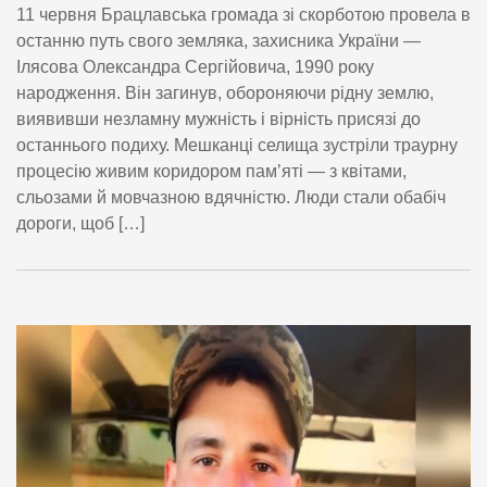
11 червня Брацлавська громада зі скорботою провела в
останню путь свого земляка, захисника України —
Ілясова Олександра Сергійовича, 1990 року
народження. Він загинув, обороняючи рідну землю,
виявивши незламну мужність і вірність присязі до
останнього подиху. Мешканці селища зустріли траурну
процесію живим коридором памʼяті — з квітами,
сльозами й мовчазною вдячністю. Люди стали обабіч
дороги, щоб […]