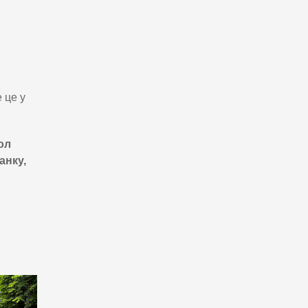
 це у
ол
анку,