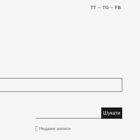
TT
TG
FB
Недавні записи