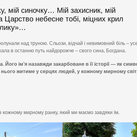
у, мій синочку… Мій захисник, мій
та Царство небесне тобі, міцних крил
колику»…
ролунали над труною. Сльози, відчай і невимовний біль – усе
жала в останню путь найдорожче – свого сина, Богдана.
 Його ім’я назавжди закарбоване в її історії — як симв
о нього житиме у серцях людей, у кожному мирному світ
в кожному мирному ранку, який ми маємо завдяки їм.