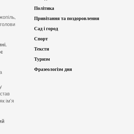
Політика
жопіль,
Привітання та поздоровлення
 голови
Сад і город
Спорт
ні.
Тексти
оє
Туризм
Фразеологізм дня
а
у
 став
як ім’я
ий