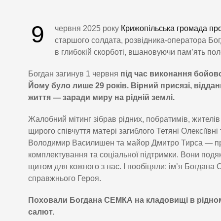
9
червня 2025 року
Крижопільська громада пр
старшого солдата, розвідника-оператора Бо
в глибокій скорботі, вшановуючи пам’ять пол
Богдан загинув 1 червня
під час виконання бойов
Йому було лише 29 років. Вірний присязі, відда
життя — заради миру на рідній землі.
Жалобний мітинг зібрав рідних, побратимів, жителів
щирого співчуття матері загиблого Тетяні Олексіївн
Володимир Василишен та майор Дмитро Тирса — пре
комплектування та соціальної підтримки. Вони подяку
щитом для кожного з нас. І пообіцяли: ім’я Богдана
справжнього Героя.
Поховали Богдана СЕМКА на кладовищі в рідному
салют.