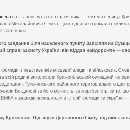
овела
в останню путь свого захисника — жителя селища Кри
гдана Миколайовича Семка. Цього дня вся громада схилила
еглого воїна.
ого завдання біля населеного пункту Запсілля на Сумщи
ний справі захисту України, він віддав найдорожче — св
 громади, представників місцевої влади та військових. Слов
і та всій родині виголосили Крижопільський селищний голова
дставник Тульчинського районного територіального центр
вали Богданові за його мужність, за жертовність, за те, що
 СЕМКА назавжди залишиться в історії громади та України — 
 Крижополі. Під звуки Державного Гімну, під військов