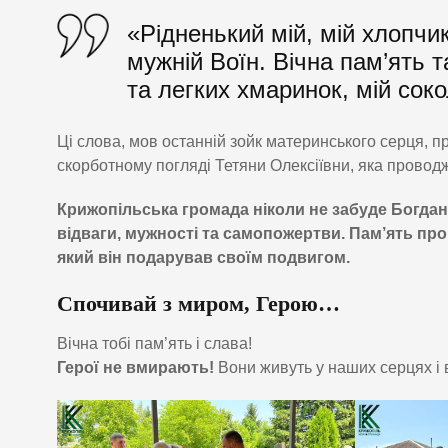
«Рідненький мій, мій хлопчик
мужній Воїн. Вічна пам’ять 
та легких хмаринок, мій со
Ці слова, мов останній зойк материнського серця, п
скорботному погляді Тетяни Олексіївни, яка провод
Крижопільська громада ніколи не забуде Богдана.
відваги, мужності та самопожертви. Пам’ять пр
який він подарував своїм подвигом.
Спочивай з миром, Герою…
Вічна тобі пам’ять і слава!
Герої не вмирають!
Вони живуть у наших серцях і 