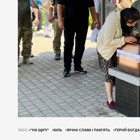
TAGS: #
"НА ЩИТІ"
#
БІЛЬ
#
ВІЧНА СЛАВА І ПАМ'ЯТЬ
#
ГЕРОЙ БОГДА