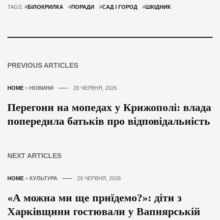
TAGS: #
БІЛОКРИЛКА
#
ПОРАДИ
#
САД І ГОРОД
#
ШКІДНИК
PREVIOUS ARTICLES
HOME
>
НОВИНИ
28 ЧЕРВНЯ, 2026
Перегони на мопедах у Крижополі: влада
попередила батьків про відповідальність
NEXT ARTICLES
HOME
>
КУЛЬТУРА
29 ЧЕРВНЯ, 2026
«А можна ми ще приїдемо?»: діти з
Харківщини гостювали у Вапнярській