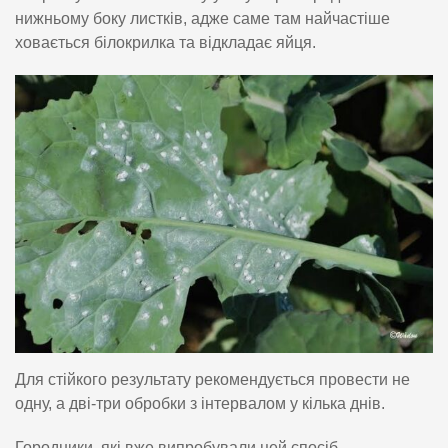
нижньому боку листків, адже саме там найчастіше
ховається білокрилка та відкладає яйця.
Для стійкого результату рекомендується провести не
одну, а дві-три обробки з інтервалом у кілька днів.
Городники, які вже випробували цей спосіб,