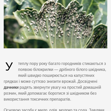
У
теплу пору року багато городників стикаються з
появою білокрилки — дрібного білого шкідника,
який швидко поширюється на капустяних
грядках і може суттєво знизити врожай. Досвідчені
дачники
радять звернути увагу на простий домашній
розчин, який допомагає боротися зі шкідником без
використання токсичних препаратів.
Основою засобу є мило, олія, молоко та сода. Завдяки