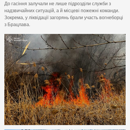
До гасіння залучали не лише підрозділи служби з
надзвичайних ситуацій, а й місцеві пожежні команди.
Зокрема, у ліквідації загорянь брали участь вогнеборці
з Брацлава.