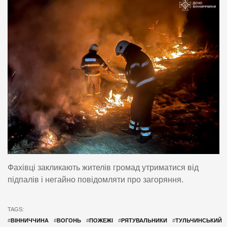
Фахівці закликають жителів громад утриматися від
підпалів і негайно повідомляти про загоряння.
TAGS:
#
ВІННИЧЧИНА
#
ВОГОНЬ
#
ПОЖЕЖІ
#
РЯТУВАЛЬНИКИ
#
ТУЛЬЧИНСЬКИЙ