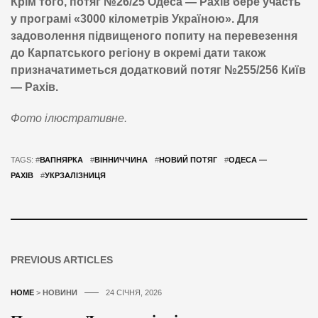
Крім того, потяг №26/25 Одеса — Рахів бере участь
у програмі «3000 кілометрів Україною».
Для
задоволення підвищеного попиту на перевезення
до Карпатського регіону в окремі дати також
призначатиметься додатковий потяг №255/256 Київ
— Рахів.
Фото ілюстративне.
TAGS: #
ВАПНЯРКА
#
ВІННИЧЧИНА
#
НОВИЙ ПОТЯГ
#
ОДЕСА —
РАХІВ
#
УКРЗАЛІЗНИЦЯ
PREVIOUS ARTICLES
HOME
>
НОВИНИ
24 СІЧНЯ, 2026