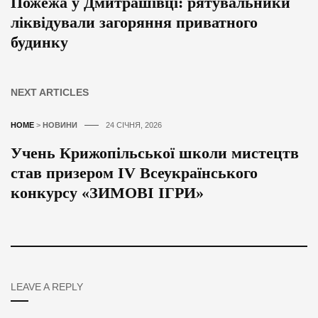
Пожежа у Дмитрашівці: рятувальники
ліквідували загоряння приватного
будинку
NEXT ARTICLES
HOME
>
НОВИНИ
24 СІЧНЯ, 2026
Учень Крижопільської школи мистецтв
став призером IV Всеукраїнського
конкурсу «ЗИМОВІ ІГРИ»
LEAVE A REPLY