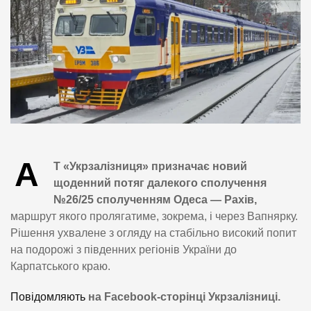
А
Т «Укрзалізниця» призначає новий
щоденний потяг далекого сполучення
№26/25 сполученням Одеса — Рахів,
маршрут якого пролягатиме, зокрема, і через Вапнярку.
Рішення ухвалене з огляду на стабільно високий попит
на подорожі з південних регіонів України до
Карпатського краю.
Повідомляють
на Facebook-сторінці Укрзалізниці.