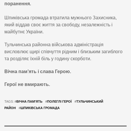
поранення.
Шпиківська громада втратила мужнього Захисника,
який віддав своє життя за свободу, незалежність і
майбутнє України.
Тульчинська районна військова адміністрація
висловлює щирі співчуття рідним і близьким загиблого
та розділяє їхній біль у годину скорботи.
Вічна пам’ять і слава Герою.
Герої не вмирають.
TAGS: #
ВІЧНА ПАМ'ЯТЬ
#
ПОЛЕГЛІ ГЕРОЇ
#
ТУЛЬЧИНСЬКИЙ
РАЙОН
#
ШПИКІВСЬКА ГРОМАДА