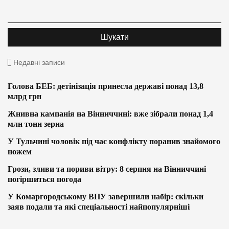
Недавні записи
Голова БЕБ: детінізація принесла державі понад 13,8
млрд грн
Жнивна кампанія на Вінниччині: вже зібрали понад 1,4
млн тонн зерна
У Тульчині чоловік під час конфлікту поранив знайомого
ножем
Грози, зливи та пориви вітру: 8 серпня на Вінниччині
погіршиться погода
У Комаргородському ВПУ завершили набір: скільки
заяв подали та які спеціальності найпопулярніші