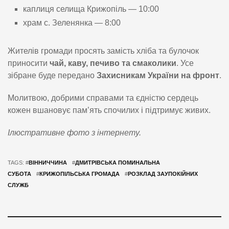
каплиця селища Крижопіль — 10:00
храм с. Зеленянка — 8:00
Жителів громади просять замість хліба та булочок
приносити
чай, каву, печиво та смаколики
. Усе
зібране буде передано
Захисникам України на фронт
.
Молитвою, добрими справами та єдністю сердець
кожен вшановує пам’ять спочилих і підтримує живих.
Ілюстративне фото з інтернету.
TAGS: #
ВІННИЧЧИНА
#
ДМИТРІВСЬКА ПОМИНАЛЬНА
СУБОТА
#
КРИЖОПІЛЬСЬКА ГРОМАДА
#
РОЗКЛАД ЗАУПОКІЙНИХ
СЛУЖБ