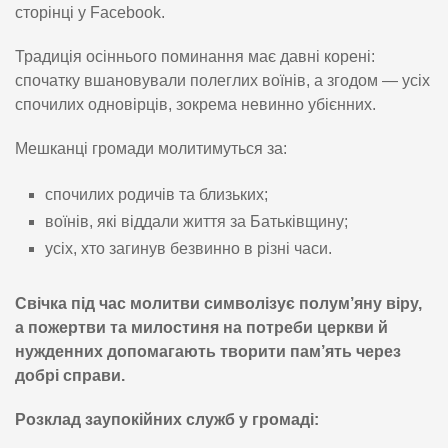
сторінці у Facebook.
Традиція осіннього поминання має давні корені:
спочатку вшановували полеглих воїнів, а згодом — усіх
спочилих одновірців, зокрема невинно убієнних.
Мешканці громади молитимуться за:
спочилих родичів та близьких;
воїнів, які віддали життя за Батьківщину;
усіх, хто загинув безвинно в різні часи.
Свічка під час молитви символізує полум’яну віру,
а пожертви та милостиня на потреби церкви й
нужденних допомагають творити пам’ять через
добрі справи.
Розклад заупокійних служб у громаді: