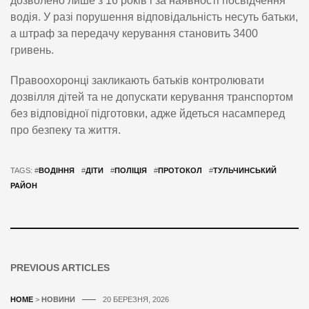
дозволено лише з 16 років і за наявності посвідчення
водія. У разі порушення відповідальність несуть батьки,
а штраф за передачу керування становить 3400
гривень.
Правоохоронці закликають батьків контролювати
дозвілля дітей та не допускати керування транспортом
без відповідної підготовки, адже йдеться насамперед
про безпеку та життя.
TAGS: #
ВОДІННЯ
#
ДІТИ
#
ПОЛІЦІЯ
#
ПРОТОКОЛ
#
ТУЛЬЧИНСЬКИЙ
РАЙОН
PREVIOUS ARTICLES
HOME
>
НОВИНИ
20 БЕРЕЗНЯ, 2026