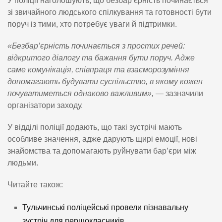
У поліції наголошують, що безбар’єрність починається
зі звичайного людського спілкування та готовності бути
поруч із тими, хто потребує уваги й підтримки.
«Безбар’єрність починається з простих речей:
відкритого діалогу та бажання бути поруч. Адже
саме комунікація, співпраця та взаєморозуміння
допомагають будувати суспільство, в якому кожен
почуватиметься однаково важливим»,
— зазначили
організатори заходу.
У відділі поліції додають, що такі зустрічі мають
особливе значення, адже дарують щирі емоції, нові
знайомства та допомагають руйнувати бар’єри між
людьми.
Читайте також:
Тульчинські поліцейські провели пізнавальну
зустріч для першокласників