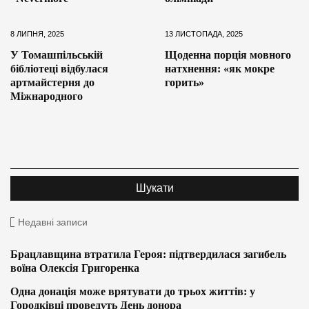
8 ЛИПНЯ, 2025
13 ЛИСТОПАДА, 2025
У Томашпільській
Щоденна порція мовного
бібліотеці відбулася
натхнення: «як мокре
артмайстерня до
горить»
Міжнародного
Недавні записи
Брацлавщина втратила Героя: підтвердилася загибель
воїна Олексія Григоренка
Одна донація може врятувати до трьох життів: у
Городківці проведуть День донора