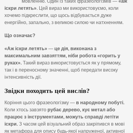
мовленню. Один із таких фразеологізмів —
«аж
іскри летять»
. Цей вираз ми використовуємо, коли
хочемо підкреслити, що щось відбувається дуже
енергійно, запально, з великою силою чи натхненням.
Що означає?
«Аж іскри летять»
—
це дія, виконана з
максимальним завзяттям, ніби робота «горить у
руках».
Такий вираз використовується як у прямому,
так і в переносному значенні, щоб передати високу
інтенсивність дії.
Звідки походить цей вислів?
Коріння цього фразеологізму —
в народному побуті.
Коли хтось завзято
рубає дерево, кує метал або
працює з інструментами, можуть справді летіти
іскри.
З часом цей візуальний образ закріпився в мові
як метафора для опису будь-якої напруженої, активної