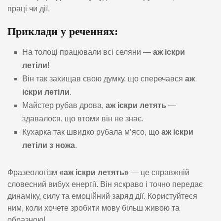
праці чи дії.
Приклади у реченнях:
На толоці працювали всі селяни —
аж іскри
летіли
!
Він так захищав свою думку, що сперечався
аж
іскри летіли
.
Майстер рубав дрова,
аж іскри летять
—
здавалося, що втоми він не знає.
Кухарка так швидко рубала м’ясо, що
аж іскри
летіли з ножа
.
Фразеологізм
«аж іскри летять»
— це справжній
словесний вибух енергії. Він яскраво і точно передає
динаміку, силу та емоційний заряд дії. Користуйтеся
ним, коли хочете зробити мову більш живою та
образною!