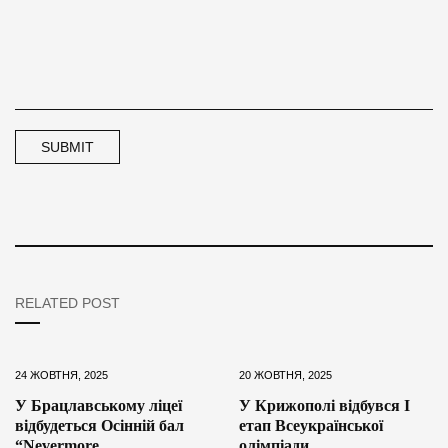
RELATED POST
24 ЖОВТНЯ, 2025
20 ЖОВТНЯ, 2025
У Брацлавському ліцеї
У Крижополі відбувся І
відбудеться Осінній бал
етап Всеукраїнської
“Nevermore
олімпіади