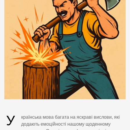
У
країнська мова багата на яскраві вислови, які
додають емоційності нашому щоденному