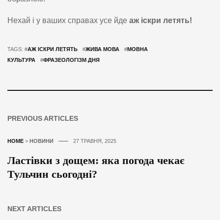
Нехай і у ваших справах усе йде
аж іскри летять!
TAGS: #
АЖ ІСКРИ ЛЕТЯТЬ
#
ЖИВА МОВА
#
МОВНА
КУЛЬТУРА
#
ФРАЗЕОЛОГІЗМ ДНЯ
PREVIOUS ARTICLES
HOME
>
НОВИНИ
27 ТРАВНЯ, 2025
Ластівки з дощем: яка погода чекає
Тульчин сьогодні?
NEXT ARTICLES