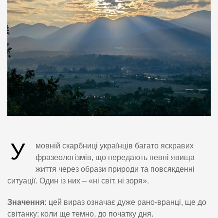
У
мовній скарбниці українців багато яскравих
фразеологізмів, що передають певні явища
життя через образи природи та повсякденні
ситуації. Один із них – «ні світ, ні зоря».
Значення:
цей вираз означає дуже рано-вранці, ще до
світанку; коли ще темно, до початку дня.