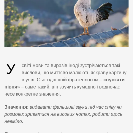
У
світі мови та виразів іноді зустрічаються такі
вислови, що миттєво малюють яскраву картину
в уяві. Сьогоднішній фразеологізм –
«пускати
півня»
– саме такий: він звучить кумедно і водночас
несе конкретне значення.
Значення:
видавати фальшиві звуки під час співу чи
розмови; зриватися на високих нотах, робити щось
невміло.