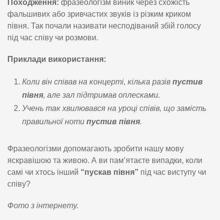
Походження:
фразеологізм виник через схожість
фальшивих або зривчастих звуків із різким криком
півня. Так почали називати несподіваний збій голосу
під час співу чи розмови.
Приклади використання:
Коли він співав на концерті, кілька разів
пустив
півня
, але зал підтримав оплесками.
Учень так хвилювався на уроці співів, що замість
правильної ноти
пустив півня
.
Фразеологізми допомагають зробити нашу мову
яскравішою та живою. А ви пам’ятаєте випадки, коли
самі чи хтось інший
“пускав півня”
під час виступу чи
співу?
Фото з інтернету.