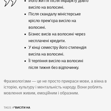
Його життя після інфаркту довго
висіло на волосині.
Після скандалу міністерське
крісло прем’єра висіло на
волосині.
Бізнес висів на волосині через
несплачені кредити.
У кінці семестру його стипендія
висіла на волосині.
Її терпіння висіло на волосині
після тижня без відпочинку.
Фразеологізми — це не просто прикраси мови, а вікна в
історію, культуру і ментальність народу. Вони роблять
мовлення живим, емоційним і образним.
TAGS: #
"ВИСІТИ НА