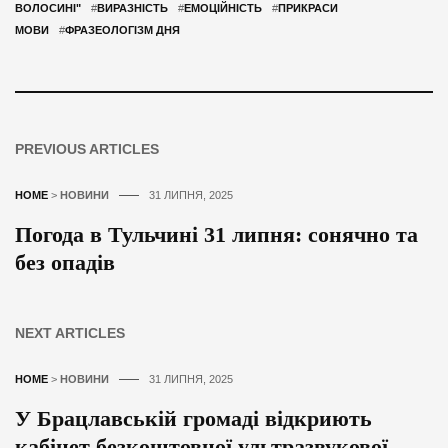
ВОЛОСИНІ"
#
ВИРАЗНІСТЬ
#
ЕМОЦІЙНІСТЬ
#
ПРИКРАСИ
МОВИ
#
ФРАЗЕОЛОГІЗМ ДНЯ
PREVIOUS ARTICLES
HOME
>
НОВИНИ
31 ЛИПНЯ, 2025
Погода в Тульчині 31 липня: сонячно та
без опадів
NEXT ARTICLES
HOME
>
НОВИНИ
31 ЛИПНЯ, 2025
У Брацлавській громаді відкриють
кабінет безкоштовної ультразвукової