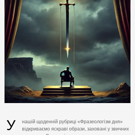
У
нашій щоденній рубриці «Фразеологізм дня»
відкриваємо яскраві образи, заховані у звичних