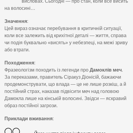
висловах. Сьогодні — про стан, коли все висить
на волосині…
Значення
:
Цей вираз означає перебування в критичній ситуації,
коли все залежить від крихітної деталі — життя, справа
чи подія буквально «висять» у небезпеці, на межі зриву
або втрати.
Походження
:
Фразеологізм походить із легенди про
Дамоклів меч
.
За переказами, правитель Сіракуз Діонісій, бажаючи
продемонструвати, що влада — це не лише розкіш, а й
постійний страх, наказав підвісити меч над головою
Дамокла лише на кінській волосині. Звідси — яскравий
образ постійної загрози.
Приклади вживання
: