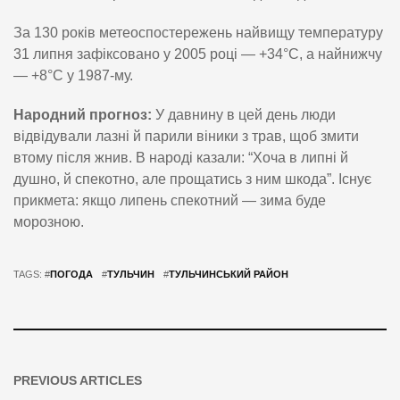
За 130 років метеоспостережень найвищу температуру
31 липня зафіксовано у 2005 році — +34°C, а найнижчу
— +8°C у 1987-му.
Народний прогноз:
У давнину в цей день люди
відвідували лазні й парили віники з трав, щоб змити
втому після жнив. В народі казали: “Хоча в липні й
душно, й спекотно, але прощатись з ним шкода”. Існує
прикмета: якщо липень спекотний — зима буде
морозною.
TAGS: #
ПОГОДА
#
ТУЛЬЧИН
#
ТУЛЬЧИНСЬКИЙ РАЙОН
PREVIOUS ARTICLES