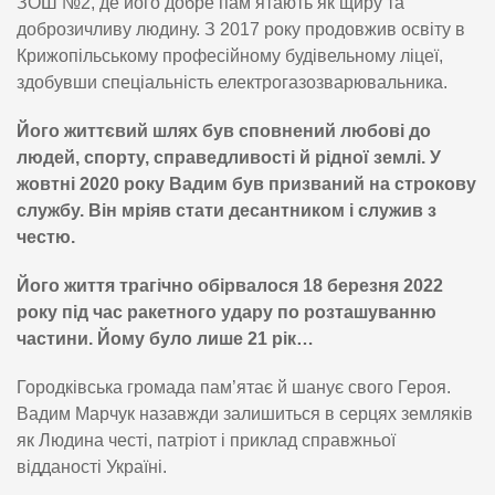
ЗОШ №2, де його добре пам’ятають як щиру та
доброзичливу людину. З 2017 року продовжив освіту в
Крижопільському професійному будівельному ліцеї,
здобувши спеціальність електрогазозварювальника.
Його життєвий шлях був сповнений любові до
людей, спорту, справедливості й рідної землі. У
жовтні 2020 року Вадим був призваний на строкову
службу. Він мріяв стати десантником і служив з
честю.
Його життя трагічно обірвалося 18 березня 2022
року під час ракетного удару по розташуванню
частини. Йому було лише 21 рік…
Городківська громада пам’ятає й шанує свого Героя.
Вадим Марчук назавжди залишиться в серцях земляків
як Людина честі, патріот і приклад справжньої
відданості Україні.