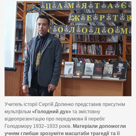
Учитель історії Сергій Долинко представив присутнім
мультфільм
«Голодний дух»
та змістовну
відеопрезентацію про передумови й перебіг
Голодомору 1932–1933 років.
Матеріали допомогли
учням глибше зрозуміти масштаби трагедії та її