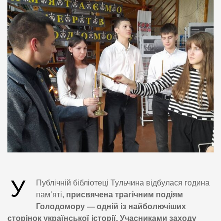
У
Публічній бібліотеці Тульчина відбулася година
пам’яті,
присвячена трагічним подіям
Голодомору — одній із найболючіших
сторінок української історії.
Учасниками заходу