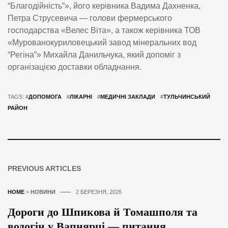
“Благодійність”», його керівника Вадима Дахненка,
Петра Струсевича — голови фермерського
господарства «Велес Віта», а також керівника ТОВ
«Мурованокуриловецький завод мінеральних вод
“Регіна”» Михайла Данильчука, який допоміг з
організацією доставки обладнання.
TAGS: #
ДОПОМОГА
#
ЛІКАРНІ
#
МЕДИЧНІ ЗАКЛАДИ
#
ТУЛЬЧИНСЬКИЙ
РАЙОН
PREVIOUS ARTICLES
HOME
>
НОВИНИ
2 БЕРЕЗНЯ, 2026
Дороги до Шпикова й Томашполя та
водогін у Вапнярці — питання