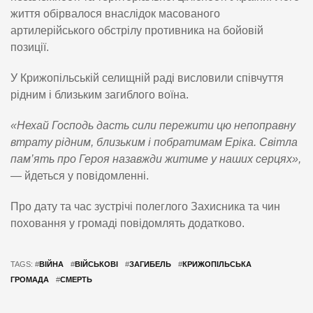
життя обірвалося внаслідок масованого
артилерійського обстрілу противника на бойовій
позиції.
У Крижопільській селищній раді висловили співчуття
рідним і близьким загиблого воїна.
«Нехай Господь дасть сили пережити цю непоправну
втрату рідним, близьким і побратимам Еріка. Світла
пам’ять про Героя назавжди житиме у наших серцях»,
— йдеться у повідомленні.
Про дату та час зустрічі полеглого Захисника та чин
поховання у громаді повідомлять додатково.
TAGS: #
ВІЙНА
#
ВІЙСЬКОВІ
#
ЗАГИБЕЛЬ
#
КРИЖОПІЛЬСЬКА
ГРОМАДА
#
СМЕРТЬ