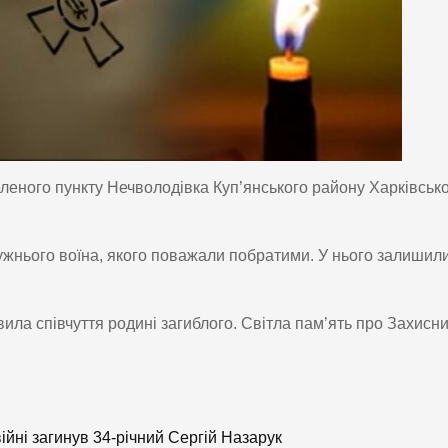
еленого пункту Нечволодівка Куп’янського району Харківсько
мужнього воїна, якого поважали побратими. У нього залишил
ила співчуття родині загиблого. Світла пам’ять про Захисн
йні загинув 34-річний Сергій Назарук