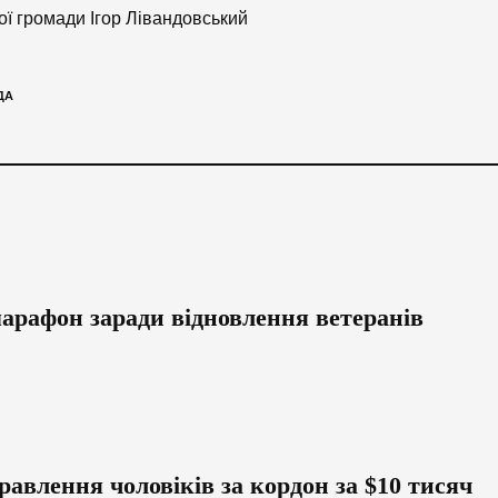
ої громади Ігор Лівандовський
ДА
марафон заради відновлення ветеранів
авлення чоловіків за кордон за $10 тисяч