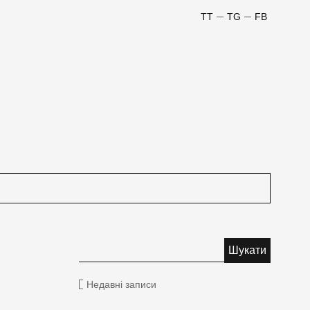
TT
TG
FB
Недавні записи