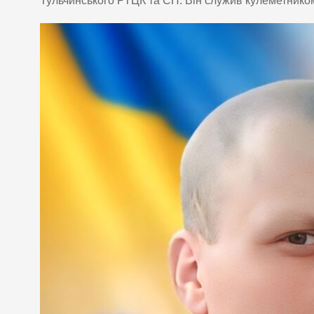
Тульчинського РТЦК та СП. Він служив кулеметником 