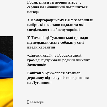
Грози, зливи та пориви вітру: 8
серпня на Вінниччині погіршиться
погода
У Комаргородському ВПУ завершили
набір: скільки заяв подали та які
спеціальності найпопулярніші
У Тиманівці Тульчинської громади
підтвердили сказ у собаки: у селі
ввели карантин
«Дзвони надії»: у Городківській
громаді підтримали родини зниклих
Захисників
Капітан з Крижополя отримав
державну відзнаку після поранення
на Луганщині
Категорії