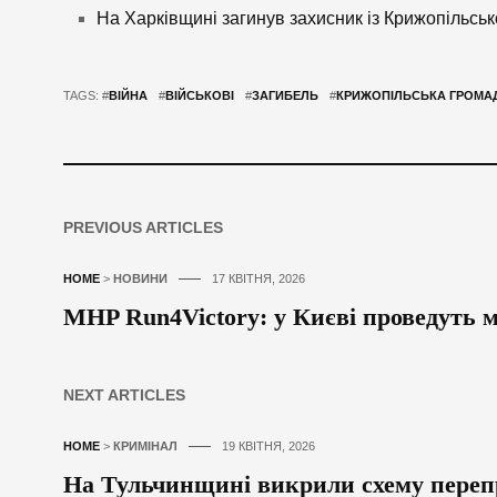
На Харківщині загинув захисник із Крижопільськ
TAGS: #
ВІЙНА
#
ВІЙСЬКОВІ
#
ЗАГИБЕЛЬ
#
КРИЖОПІЛЬСЬКА ГРОМА
PREVIOUS ARTICLES
HOME
>
НОВИНИ
17 КВІТНЯ, 2026
MHP Run4Victory: у Києві проведуть 
NEXT ARTICLES
HOME
>
КРИМІНАЛ
19 КВІТНЯ, 2026
На Тульчинщині викрили схему перепр