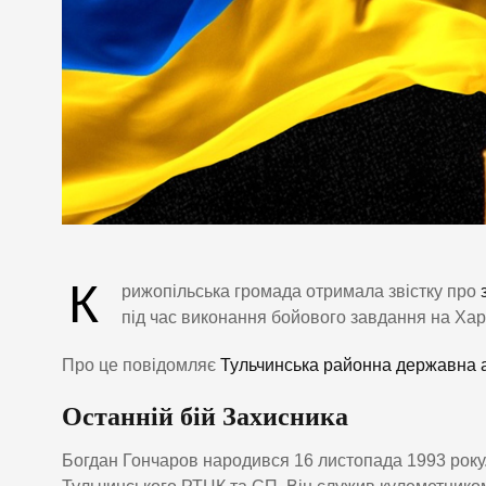
К
рижопільська громада отримала звістку про
під час виконання бойового завдання на Хар
Про це повідомляє
Тульчинська районна державна а
Останній бій Захисника
Богдан Гончаров народився 16 листопада 1993 року.