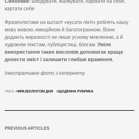
Синоніми:
шкодувати, жалкувати, нарікати на себе,
картати себе
Фразеологізми на кшталт «кусати лікті» роблять нашу
мову живою, емоційною й багатогранною. Вони
додають виразності не лише усному мовленню, а й
художнім текстам, публіцистиці, блогам.
Уміле
використання таких висловів допомагає краще
донести зміст і залишити глибше враження.
Ілюстративне фото з інтернету.
TAGS: #
ФРАЗЕОЛОГІЗМ ДНЯ
#
ЩОДЕННА РУБРИКА
PREVIOUS ARTICLES