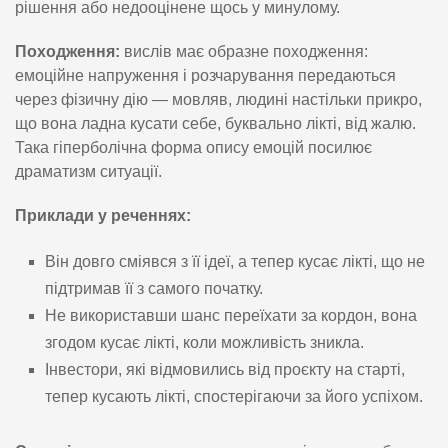
рішення або недооцінене щось у минулому.
Походження:
вислів має образне походження:
емоційне напруження і розчарування передаються
через фізичну дію — мовляв, людині настільки прикро,
що вона ладна кусати себе, буквально лікті, від жалю.
Така гіперболічна форма опису емоцій посилює
драматизм ситуації.
Приклади у реченнях:
Він довго сміявся з її ідеї, а тепер кусає лікті, що не
підтримав її з самого початку.
Не використавши шанс переїхати за кордон, вона
згодом кусає лікті, коли можливість зникла.
Інвестори, які відмовились від проєкту на старті,
тепер кусають лікті, спостерігаючи за його успіхом.