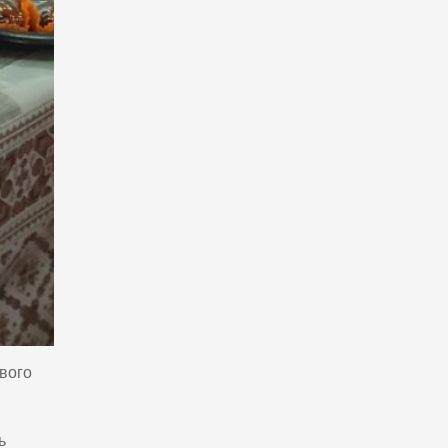
ового
ь