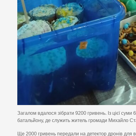
Загалом вдалося зібрати 9200 гривень. Із цієї сум
батальйону, де служить житель громади Михайло Ст
Ще 2000 гривень передали на детектор дронів для в