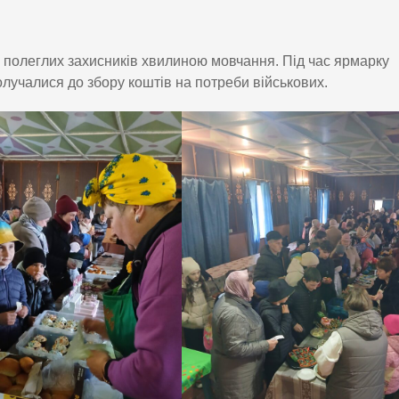
 полеглих захисників хвилиною мовчання. Під час ярмарку
олучалися до збору коштів на потреби військових.