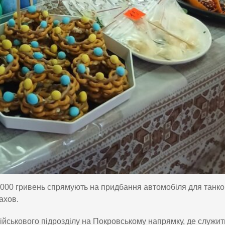
и 6000 гривень спрямують на придбання автомобіля для танк
ахов.
ійськового підрозділу на Покровському напрямку, де служит