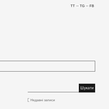
TT
TG
FB
Недавні записи