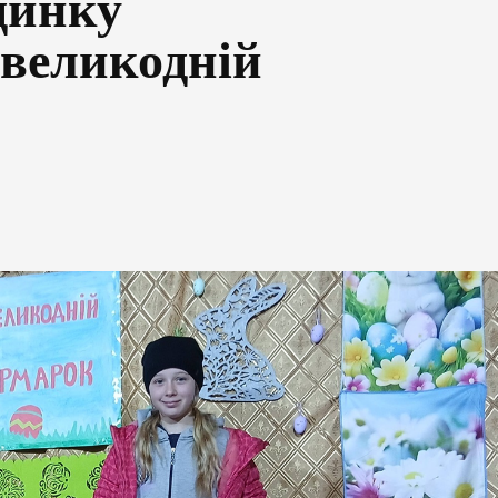
динку
 великодній