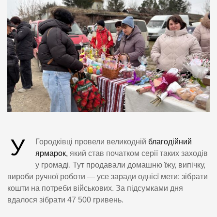
У
Городківці провели великодній
благодійний
ярмарок,
який став початком серії таких заходів
у громаді. Тут продавали домашню їжу, випічку,
вироби ручної роботи — усе заради однієї мети: зібрати
кошти на потреби військових. За підсумками дня
вдалося зібрати 47 500 гривень.