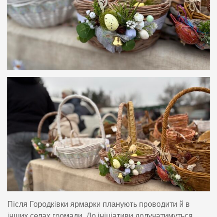
Після Городківки ярмарки планують проводити й в
інших селах громади. До ініціативи долучатимуться