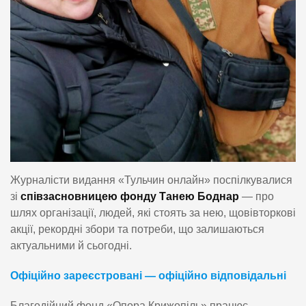
Журналісти видання «Тульчин онлайн» поспілкувалися
зі
співзасновницею фонду Танею Боднар
— про
шлях організації, людей, які стоять за нею, щовівторкові
акції, рекордні збори та потреби, що залишаються
актуальними й сьогодні.
Офіційно зареєстровані — офіційно відповідальні
Благодійний фонд «Опора Крижопіль» працює