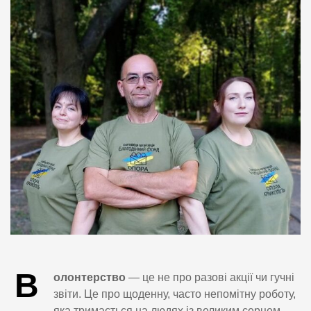
В
олонтерство
— це не про разові акції чи гучні
звіти. Це про щоденну, часто непомітну роботу,
яка тримається на людях із великим серцем.