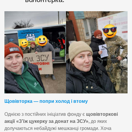
Щовівторка — попри холод і втому
Однією з постійних ініціатив фонду є
щовівторкові
акції «З’їж цукерку за донат на ЗСУ»,
до яких
долучаються небайдужі мешканці громади. Хоча