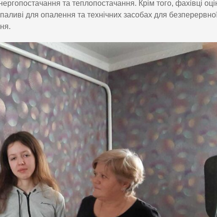
нергопостачання та теплопостачання. Крім того, фахівці оц
паливі для опалення та технічних засобах для безперервної
ня.