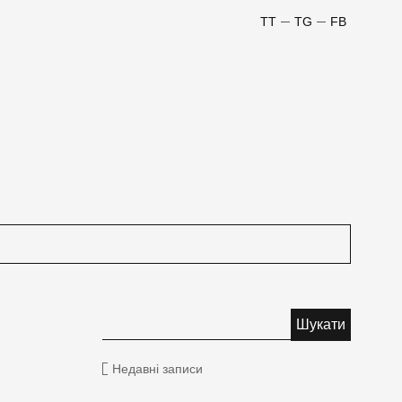
TT
TG
FB
Недавні записи