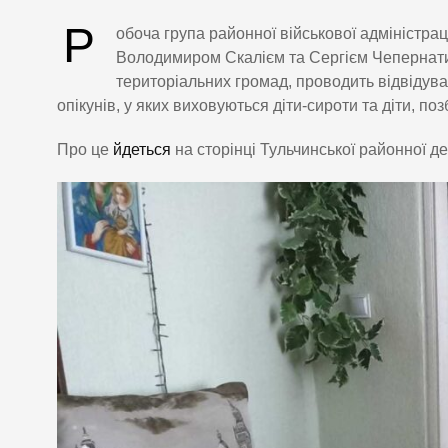
Р
обоча група районної військової адміністра
Володимиром Скалієм та Сергієм Чепернатим,
територіальних громад, проводить відвідува
опікунів, у яких виховуються діти-сироти та діти, по
Про це
йдеться
на сторінці Тульчинської районної де