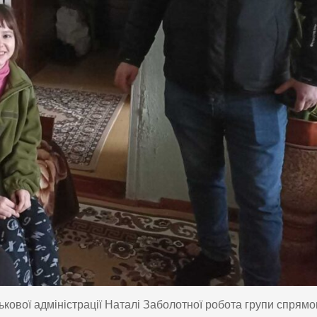
ькової адміністрації Наталі Заболотної робота групи спрям