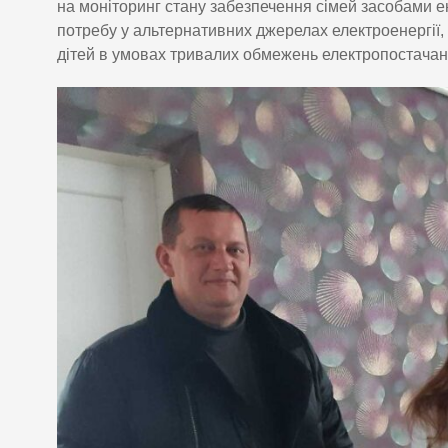
на моніторинг стану забезпечення сімей засобами е
потребу у альтернативних джерелах електроенергії, 
дітей в умовах тривалих обмежень електропостачан