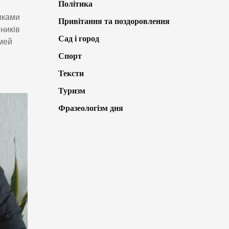
Політика
иками
Привітання та поздоровлення
ників
Сад і город
імей
Спорт
Тексти
Туризм
Фразеологізм дня