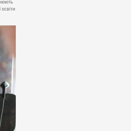
інюють
 освіти