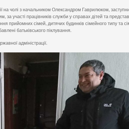
ції на чолі з начальником Олександром Гаврилюком, заступн
 за участі працівників служби у справах дітей та представ
ння прийомних сімей, дитячих будинків сімейного типу та с
збавлені батьківського піклування.
ржавної адміністрації.