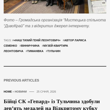
Фото – Громадська організація “Мистецька спільнота
“ДивоКрай”
та з відкритих джерел інтернету.
TAGS: #
«НАШ ТИХИЙ ГЕНІЙ ЛЕОНТОВИЧ»
#
АВТОР ЛАРИСА
СЕМЕНКО
#
ВІННИЧЧИНА
#
МУЗЕЙ-КВАРТИРА
ЛЕОНТОВИЧА
#
ТИМАНІВКА
#
ТУЛЬЧИН
PREVIOUS ARTICLES
HOME
>
НОВИНИ
25 СІЧНЯ, 2026
Бійці СК «Гепард» із Тульчина здобули
дев’ять медалей на Відкритому кубку