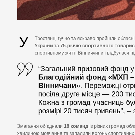
У
Тростянці гучно та яскраво пройшли обласні 
України
та
75-річчю спортивного товарис
спортивному житті Вінниччини і відбулася п
“Загальний призовий фонд у
Благодійний фонд «МХП –
Вінничани
». Переможці отр
посіла друге місце — 200 ти
Кожна з громад-учасниць бу
розмірі 20 тисяч гривень”, –
Змагання об’єднали
18 команд
із різних громад обл
хвилиною мовчання та запалили вогонь спортивних 