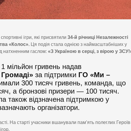
спортивні ігри, які присвятили
34-й річниці Незалежності
тва «Колос».
Ця подія стала однією з наймасштабніших у
ід натхненним гаслом:
«З Україною в серці, з вірою у ЗСУ!
 1 мільйон гривень надав
 Громаді»
за підтримки
ГО «Ми –
имали 300 тисяч гривень, команда, що
сяч, а бронзові призери — 100 тисяч.
ла також відзначена підтримкою у
 зазначають організатори.
асті. На старті учасники вшанували пам’ять полеглих Героїв
ігор.