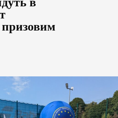
йдуть в
т
з призовим