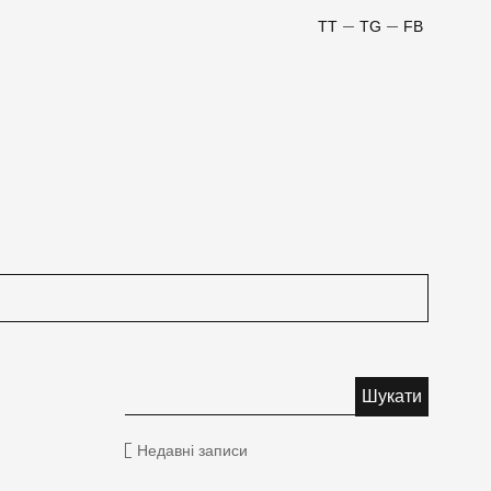
TT
TG
FB
Недавні записи