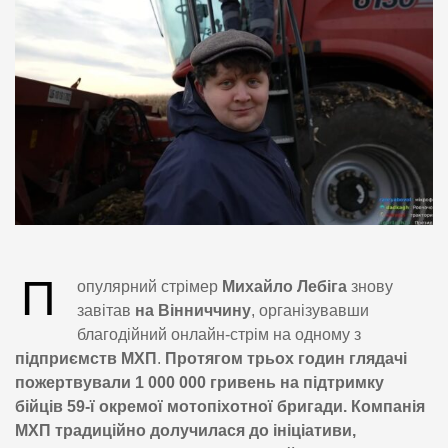
П
опулярний стрімер
Михайло Лебіга
знову
завітав
на Вінниччину
, організувавши
благодійний онлайн-стрім на одному з
підприємств МХП
.
Протягом трьох годин глядачі
пожертвували 1 000 000 гривень на підтримку
бійців 59-ї окремої мотопіхотної бригади. Компанія
МХП традиційно долучилася до ініціативи,