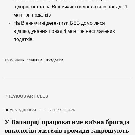
підприємство на Вінниччині недоплатило понад 11
млн грн податків
На Вінниччині детективи БЕБ домоглися
відшкодування понад 4 млн грн несплачених
податків
TAGS: #
БЕБ
#
ЗБИТКИ
#
ПОДАТКИ
PREVIOUS ARTICLES
HOME
>
ЗДОРОВ’Я
17 ЧЕРВНЯ, 2026
У Вапнярці працюватиме виїзна бригада
онкологів: жителів громади запрошують