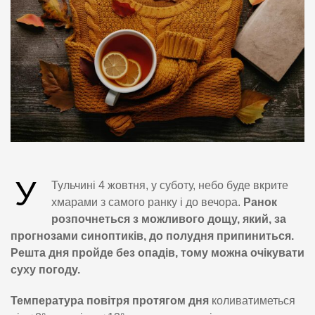
У
Тульчині 4 жовтня, у суботу, небо буде вкрите
хмарами з самого ранку і до вечора.
Ранок
розпочнеться з можливого дощу, який, за
прогнозами синоптиків, до полудня припиниться.
Решта дня пройде без опадів, тому можна очікувати
суху погоду.
Температура повітря протягом дня
коливатиметься