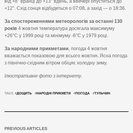
від +8° вранці до +13° вдень, а ввечері опуститься до
+12°. Схід сонця відбудеться о 07:08, а захід — о 18:36.
За спостереженнями метеорологів за останні 130
років
4 жовтня температура досягала максимуму
+26°C у 1999 році та мінімуму -6°C у 1979 році.
За народними прикметами
, погода 4 жовтня
вважається показовою для всього жовтня. Ясна погода
з північно-східним вітром обіцяє холодну зиму.
Ілюстративне фото з інтернету.
TAGS: #
ДОЩИТЬ
#
НАРОДНІ ПРИКМЕТИ
#
ПОГОДА
#
ТУЛЬЧИН
PREVIOUS ARTICLES