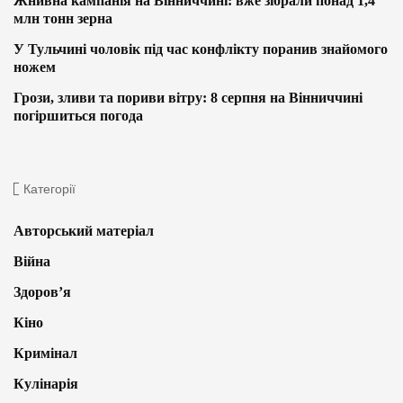
Жнивна кампанія на Вінниччині: вже зібрали понад 1,4
млн тонн зерна
У Тульчині чоловік під час конфлікту поранив знайомого
ножем
Грози, зливи та пориви вітру: 8 серпня на Вінниччині
погіршиться погода
Категорії
Авторський матеріал
Війна
Здоров’я
Кіно
Кримінал
Кулінарія