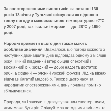
За спостереженнями синоптиків, за останні 130
років 13 січня у Тульчині фіксували як відносно
теплу погоду з максимальною температурою +7°C
у 2007 році, так і сильні морози — до -28°C у 1950
році
.
Народні прикмети цього дня також мають
особливе значення.
Вважалося, що погода кожного з
наступних дванадцяти днів відповідає одному з місяців
року. Нічний південний вітер обіцяв спекотний і
врожайний рік, західний — добрі надої та достаток
риби, а східний — рясний урожай фруктів. Лід на вікнах
віщував багатий медозбір. Також з цього часу, за
народними спостереженнями, день починає помітно
збільшуватися.
Природа, як і завжди, підказує уважним спостерігачам,
яким може бути рік. Слідкуйте за погодними змінами та