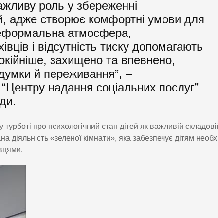
важливу роль у збереженні
ей, адже створює комфортні умови для
Неформальна атмосфера,
вців і відсутність тиску допомагають
окійніше, захищено та впевнено,
думки й переживання”, –
 “Центру надання соціальних послуг”
ди.
 турботі про психологічний стан дітей як важливій складові
на діяльність «зеленої кімнати», яка забезпечує дітям необх
івцями.