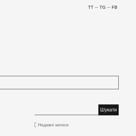
TT
TG
FB
Недавні записи