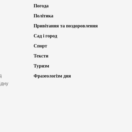
Погода
Політика
Привітання та поздоровлення
Сад і город
Спорт
Тексти
Туризм
Фразеологізм дня
й
ідну