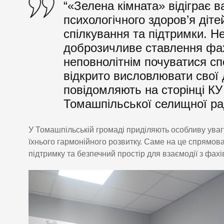
“«Зелена кімната» відіграє 
психологічного здоров’я діт
спілкування та підтримки. 
доброзичливе ставлення фахі
неповнолітнім почуватися сп
відкрито висловлювати свої 
повідомляють на сторінці КУ
Томашпільської селищної ра
У Томашпільській громаді приділяють особливу увагу
їхнього гармонійного розвитку. Саме на це спрямова
підтримку та безпечний простір для взаємодії з фах