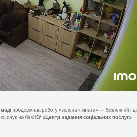
омаді
продовжила роботу «зелена кімната» — безпечний і д
кціонує на базі
КУ «Центр надання соціальних послуг»