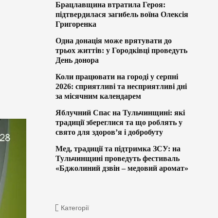
Брацлавщина втратила Героя:
підтвердилася загибель воїна Олексія
Григоренка
Одна донація може врятувати до
трьох життів: у Городківці проведуть
День донора
Коли працювати на городі у серпні
2026: сприятливі та несприятливі дні
за місячним календарем
Яблучний Спас на Тульчинщині: які
традиції збереглися та що роблять у
свято для здоров’я і добробуту
Мед, традиції та підтримка ЗСУ: на
Тульчинщині проведуть фестиваль
«Бджолиний дзвін – медовий аромат»
Категорії