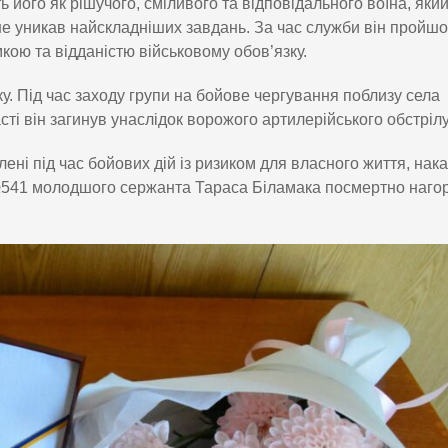
 його як рішучого, сміливого та відповідального воїна, яки
и не уникав найскладніших завдань. За час служби він пройш
кою та відданістю військовому обов’язку.
у. Під час заходу групи на бойове чергування поблизу села
і він загинув унаслідок ворожого артилерійського обстрілу
ені під час бойових дій із ризиком для власного життя, нак
 №541 молодшого сержанта Тараса Біламака посмертно наго