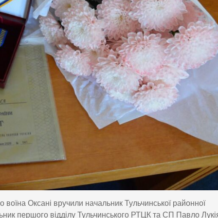
го воїна Оксані вручили начальник Тульчинської районної
льник першого відділу Тульчинського РТЦК та СП Павло Лукі