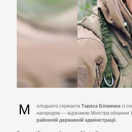
М
олодшого сержанта
Тараса Біламака
із с
нагородою — відзнакою Міністра оборони 
районній державній адміністрації.