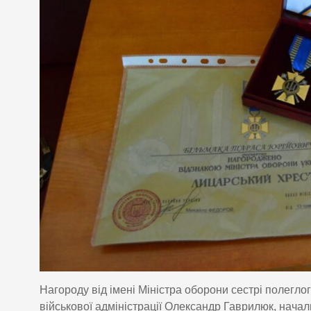
Нагороду від імені Міністра оборони сестрі полегло
військової адміністрації Олександр Гаврилюк, нача