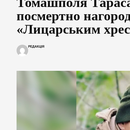
Томашполя Тараса
посмертно нагоро
«Лицарським хре
РЕДАКЦІЯ