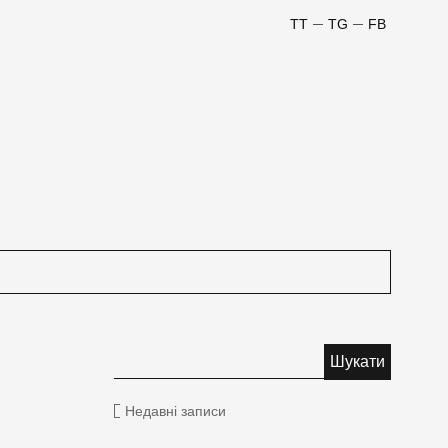
TT
TG
FB
Недавні записи