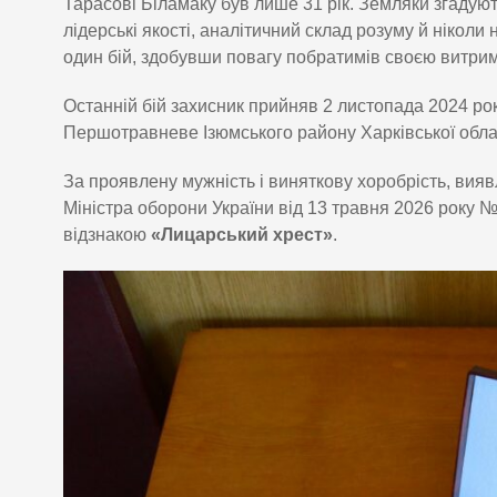
Тарасові Біламаку був лише 31 рік. Земляки згадують
лідерські якості, аналітичний склад розуму й нікол
один бій, здобувши повагу побратимів своєю витрим
Останній бій захисник прийняв 2 листопада 2024 рок
Першотравневе Ізюмського району Харківської област
За проявлену мужність і виняткову хоробрість, виявл
Міністра оборони України від 13 травня 2026 року
відзнакою
«Лицарський хрест»
.