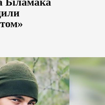
 Біламака
дили
стом»