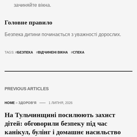
зачиняйте вікна.
Головне правило
Безпека дитини починається з уважності дорослих.
TAGS: #
БЕЗПЕКА
#
ВІДЧИНЕНІ ВІКНА
#
СПЕКА
PREVIOUS ARTICLES
HOME
>
ЗДОРОВ’Я
1 ЛИПНЯ, 2026
На Тульчинщині посилюють захист
дітей: обговорили безпеку під час
канікул, булінг і домашнє насильство