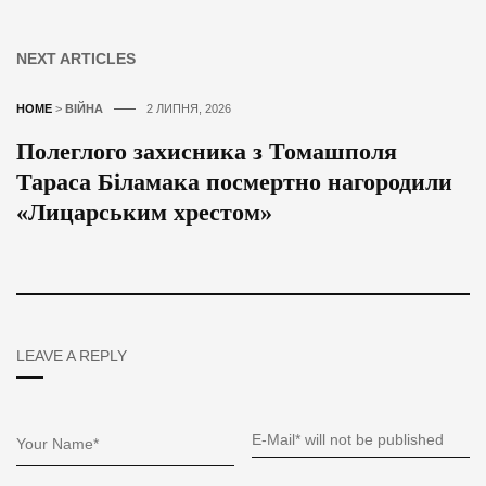
NEXT ARTICLES
HOME
>
ВІЙНА
2 ЛИПНЯ, 2026
Полеглого захисника з Томашполя
Тараса Біламака посмертно нагородили
«Лицарським хрестом»
LEAVE A REPLY