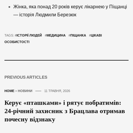
Жінка, яка понад 20 років керує лікарнею у Піщанці
— історія Людмили Березюк
TAGS: #
ІСТОРІЇ ЛЮДЕЙ
#
МЕДИЦИНА
#
ПІЩАНКА
#
ЦІКАВІ
ОСОБИСТОСТІ
PREVIOUS ARTICLES
HOME
>
НОВИНИ
11 ТРАВНЯ, 2026
Керує «пташками» і рятує побратимів:
24-річний захисник з Брацлава отримав
почесну відзнаку