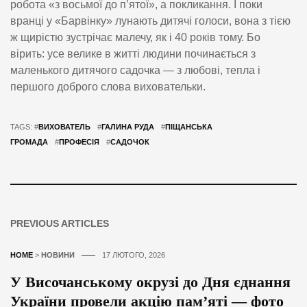
робота «з восьмої до п’ятої», а покликання. І поки
вранці у «Барвінку» лунають дитячі голоси, вона з тією
ж щирістю зустрічає малечу, як і 40 років тому. Бо
вірить: усе велике в житті людини починається з
маленького дитячого садочка — з любові, тепла і
першого доброго слова виховательки.
TAGS: #
ВИХОВАТЕЛЬ
#
ГАЛИНА РУДА
#
ПІЩАНСЬКА
ГРОМАДА
#
ПРОФЕСІЯ
#
САДОЧОК
PREVIOUS ARTICLES
HOME
>
НОВИНИ
17 ЛЮТОГО, 2026
У Височанському окрузі до Дня єднання
України провели акцію пам’яті — фото