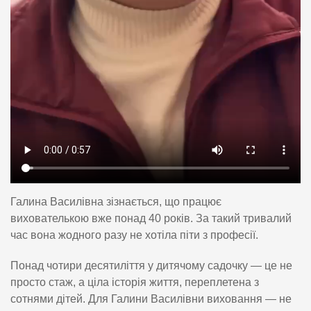
Галина Василівна зізнається, що працює
вихователькою вже понад 40 років. За такий тривалий
час вона жодного разу не хотіла піти з професії.
Понад чотири десятиліття у дитячому садочку — це не
просто стаж, а ціла історія життя, переплетена з
сотнями дітей. Для Галини Василівни виховання — не