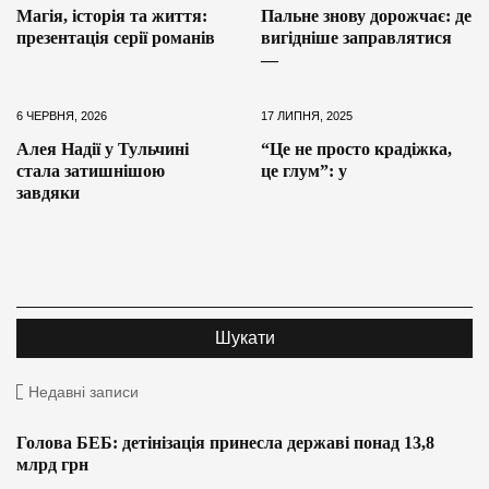
Магія, історія та життя:
Пальне знову дорожчає: де
презентація серії романів
вигідніше заправлятися
—
6 ЧЕРВНЯ, 2026
17 ЛИПНЯ, 2025
Алея Надії у Тульчині
“Це не просто крадіжка,
стала затишнішою
це глум”: у
завдяки
Недавні записи
Голова БЕБ: детінізація принесла державі понад 13,8
млрд грн