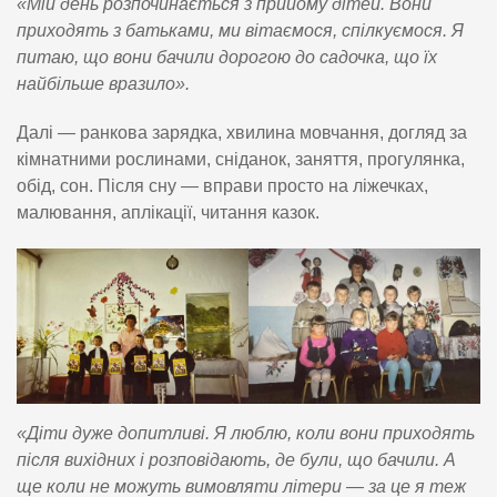
«Мій день розпочинається з прийому дітей. Вони
приходять з батьками, ми вітаємося, спілкуємося. Я
питаю, що вони бачили дорогою до садочка, що їх
найбільше вразило».
Далі — ранкова зарядка, хвилина мовчання, догляд за
кімнатними рослинами, сніданок, заняття, прогулянка,
обід, сон. Після сну — вправи просто на ліжечках,
малювання, аплікації, читання казок.
«Діти дуже допитливі. Я люблю, коли вони приходять
після вихідних і розповідають, де були, що бачили. А
ще коли не можуть вимовляти літери — за це я теж