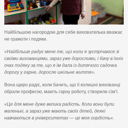
Найбільшою нагородою для себе вихователька вважає
не грамоти і подяки.
«Найбільше радує мене те, що коли я зустрічаюся зі
своїми вихованцями, зараз уже дорослими, і бачу в їхніх
очах подяку за те, що я їм дала із дитячого садочка
дорогу у гарне, доросле шкільне життя».
Вона щиро радіє, коли бачить, що її колишні вихованці
обрали професію, мають гарну роботу, створили сім’ї.
«Це для мене дуже велика радість. Коли вони були
маленькі, а зараз уже мають своїх дітей, деякі
навчаються в університетах — це моя гордість».