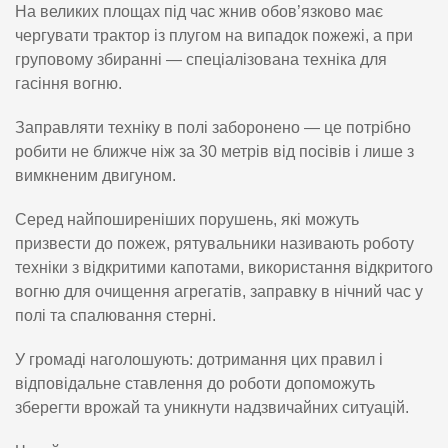
На великих площах під час жнив обов’язково має
чергувати трактор із плугом на випадок пожежі, а при
груповому збиранні — спеціалізована техніка для
гасіння вогню.
Заправляти техніку в полі заборонено — це потрібно
робити не ближче ніж за 30 метрів від посівів і лише з
вимкненим двигуном.
Серед найпоширеніших порушень, які можуть
призвести до пожеж, рятувальники називають роботу
техніки з відкритими капотами, використання відкритого
вогню для очищення агрегатів, заправку в нічний час у
полі та спалювання стерні.
У громаді наголошують: дотримання цих правил і
відповідальне ставлення до роботи допоможуть
зберегти врожай та уникнути надзвичайних ситуацій.