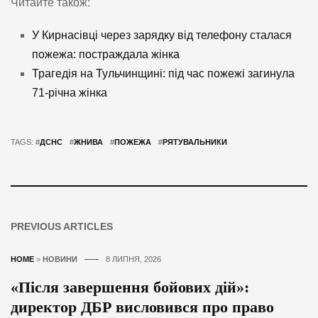
Читайте також:
У Кирнасівці через зарядку від телефону сталася
пожежа: постраждала жінка
Трагедія на Тульчинщині: під час пожежі загинула
71-річна жінка
TAGS: #
ДСНС
#
ЖНИВА
#
ПОЖЕЖА
#
РЯТУВАЛЬНИКИ
PREVIOUS ARTICLES
HOME
>
НОВИНИ
8 ЛИПНЯ, 2026
«Після завершення бойових дій»:
директор ДБР висловився про право