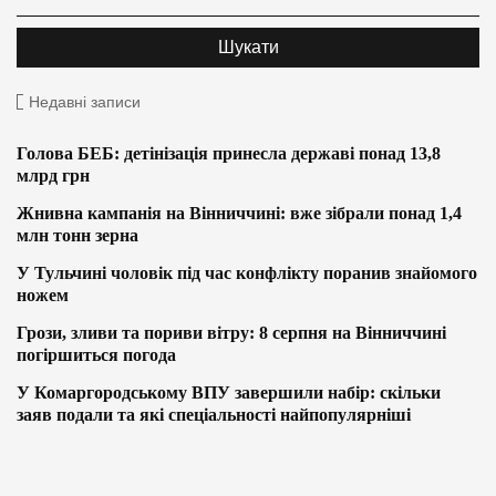
Недавні записи
Голова БЕБ: детінізація принесла державі понад 13,8
млрд грн
Жнивна кампанія на Вінниччині: вже зібрали понад 1,4
млн тонн зерна
У Тульчині чоловік під час конфлікту поранив знайомого
ножем
Грози, зливи та пориви вітру: 8 серпня на Вінниччині
погіршиться погода
У Комаргородському ВПУ завершили набір: скільки
заяв подали та які спеціальності найпопулярніші