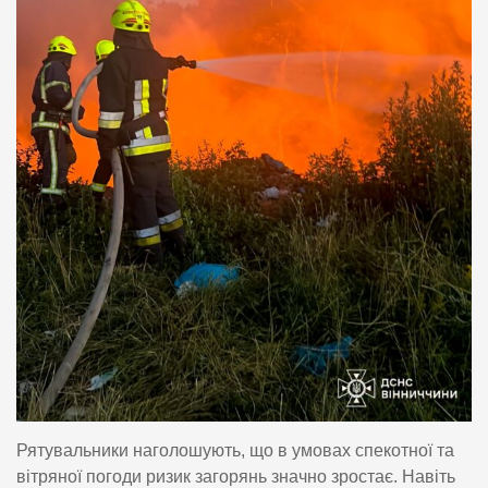
Рятувальники наголошують, що в умовах спекотної та
вітряної погоди ризик загорянь значно зростає. Навіть