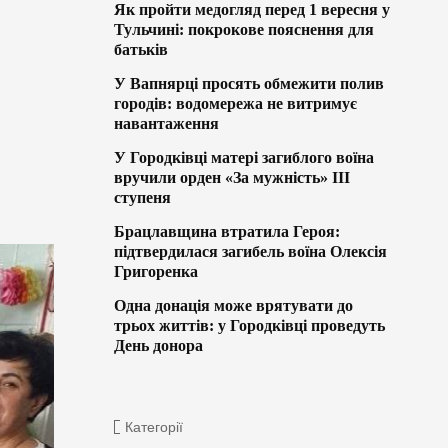
Як пройти медогляд перед 1 вересня у
Тульчині: покрокове пояснення для
батьків
У Вапнярці просять обмежити полив
городів: водомережа не витримує
навантаження
У Городківці матері загиблого воїна
вручили орден «За мужність» ІІІ
ступеня
Брацлавщина втратила Героя:
підтвердилася загибель воїна Олексія
Григоренка
Одна донація може врятувати до
трьох життів: у Городківці проведуть
День донора
Категорії