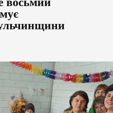
е восьмий
имує
Тульчинщини