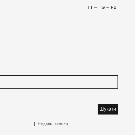
TT
TG
FB
Недавні записи