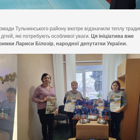
омади Тульчинського району вкотре відзначили теплу тради
дітей, які потребують особливої уваги.
Ця ініціатива вже
римки Лариси Білозір, народної депутатки України.