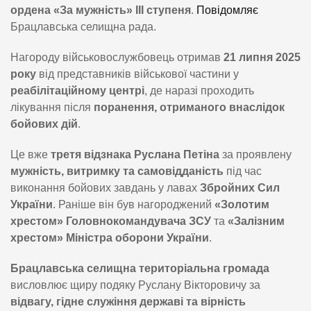
ордена «За мужність» III ступеня
.
Повідомляє
Брацлавська селищна рада.
Нагороду військовослужбовець отримав
21 липня 2025
року
від представників військової частини у
реабілітаційному центрі
, де наразі проходить
лікування після
поранення, отриманого внаслідок
бойових дій
.
Це вже
третя відзнака Руслана Петіна
за проявлену
мужність, витримку та самовідданість
під час
виконання бойових завдань у лавах
Збройних Сил
України
. Раніше він був нагороджений
«Золотим
хрестом» Головнокомандувача ЗСУ
та
«Залізним
хрестом» Міністра оборони України
.
Брацлавська селищна територіальна громада
висловлює щиру подяку Руслану Вікторовичу за
відвагу, гідне служіння державі та вірність