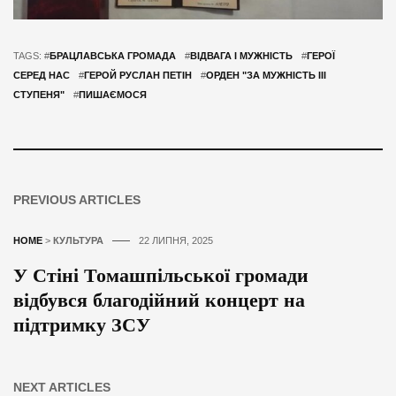
TAGS: #
БРАЦЛАВСЬКА ГРОМАДА
#
ВІДВАГА І МУЖНІСТЬ
#
ГЕРОЇ
СЕРЕД НАС
#
ГЕРОЙ РУСЛАН ПЕТІН
#
ОРДЕН "ЗА МУЖНІСТЬ III
СТУПЕНЯ"
#
ПИШАЄМОСЯ
PREVIOUS ARTICLES
HOME
>
КУЛЬТУРА
22 ЛИПНЯ, 2025
У Стіні Томашпільської громади
відбувся благодійний концерт на
підтримку ЗСУ
NEXT ARTICLES