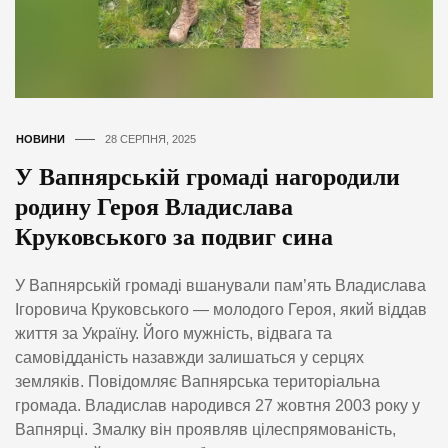
НОВИНИ
28 СЕРПНЯ, 2025
У Вапнярській громаді нагородили
родину Героя Владислава
Круковського за подвиг сина
У Вапнярській громаді вшанували пам’ять Владислава
Ігоровича Круковського — молодого Героя, який віддав
життя за Україну. Його мужність, відвага та
самовідданість назавжди залишаться у серцях
земляків. Повідомляє Вапнярська територіальна
громада. Владислав народився 27 жовтня 2003 року у
Вапнярці. Змалку він проявляв цілеспрямованість,